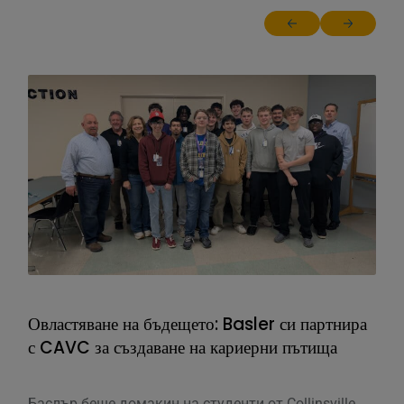
Return to previous sl
Jump to ne
Овластяване на бъдещето: Basler си партнира
Нап
с CAVC за създаване на кариерни пътища
нав
Баслър беше домакин на студенти от Collinsville
Май