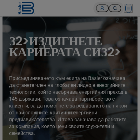
Open 
З2>ИЗДИГНЕТЕ
КАРИЕРАТА СИЗ2>
Присъединяването към екипа на Basler означава
да станете член на глобален лидер в енергийните
технологии, който насърчава енергийния преход в
145 държави. Това означава партньорство с
клиенти, за да помогнете за решаването на някои
от най-сложните, критични енергийни
предизвикателства. И това означава да работите
за компания, която цени своите служители и
семейства.