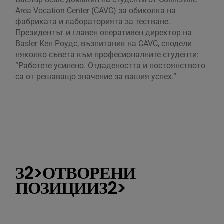
Area Vocation Center (CAVC) за обиколка на
и р
фабриката и лабораторията за тестване.
Bas
Президентът и главен оперативен директор на
пре
Basler Кен Роудс, възпитаник на CAVC, сподели
Еду
няколко съвета към професионалните студенти:
ком
“Работете усилено. Отдадеността и постоянството
осе
са от решаващо значение за вашия успех.”
“Си
доп
мяс
за 
мно
свъ
ген
З2>ОТВОРЕНИ
ПОЗИЦИИЗ2>