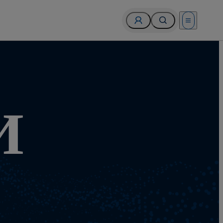
Open menu
И