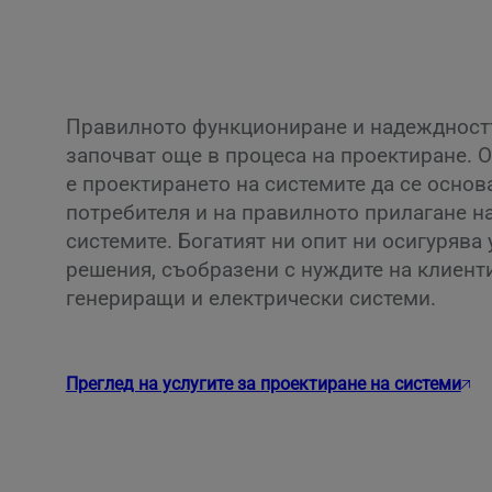
Правилното функциониране и надеждностт
започват още в процеса на проектиране. 
е проектирането на системите да се основ
потребителя и на правилното прилагане н
системите. Богатият ни опит ни осигурява
решения, съобразени с нуждите на клиенти
генериращи и електрически системи.
Преглед на услугите за проектиране на системи