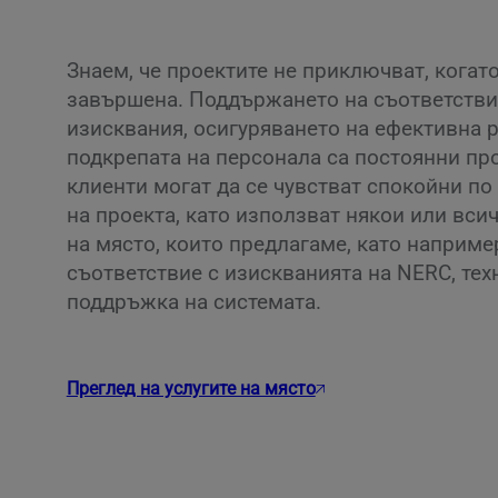
Знаем, че проектите не приключват, когат
завършена. Поддържането на съответстви
изисквания, осигуряването на ефективна р
подкрепата на персонала са постоянни пр
клиенти могат да се чувстват спокойни по
на проекта, като използват някои или вси
на място, които предлагаме, като наприме
съответствие с изискванията на NERC, тех
поддръжка на системата.
Преглед на услугите на място