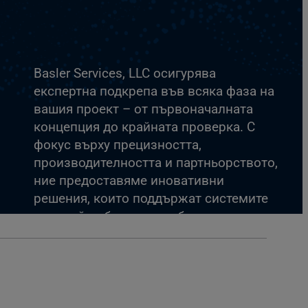
Basler Services, LLC осигурява
експертна подкрепа във всяка фаза на
вашия проект – от първоначалната
концепция до крайната проверка. С
фокус върху прецизността,
производителността и партньорството,
ние предоставяме иновативни
решения, които поддържат системите
ви в най-добрата им работа.
Свържете се с нас