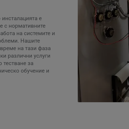
о инсталацията е
е с нормативните
абота на системите и
облеми. Нашите
 време на тази фаза
чки различни услуги
р тестване за
ническо обучение и