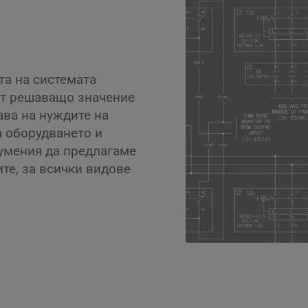
а на системата
От решаващо значение
ава на нуждите на
а оборудването и
 умения да предлагаме
те, за всички видове