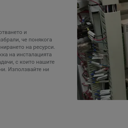
отването и
збрали, че понякога
нирането на ресурси.
жка на инсталацията
адачи, с които нашите
ни. Използвайте ни