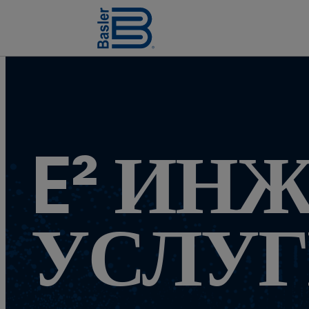
E² ИН
УСЛУ