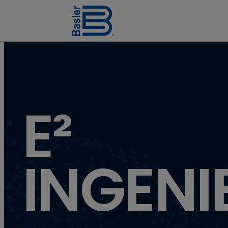
E²
INGENI