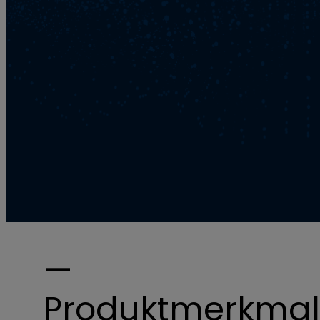
—
Produktmerkma