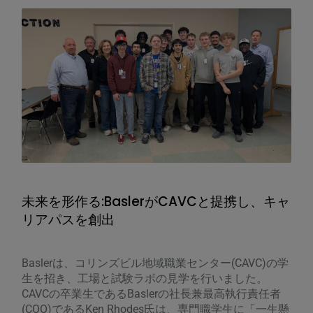
未来を形作る:BaslerがCAVCと提携し、キャ
エ
リアパスを創出
Mik
開
Baslerは、コリンズビル地域職業センター(CAVC)の学
リ
生を招き、工場と試験ラボの見学を行いました。
学科
CAVCの卒業生であるBaslerの社長兼最高執行責任者
磁
(COO)であるKen Rhodes氏は、専門職学生に「一生懸