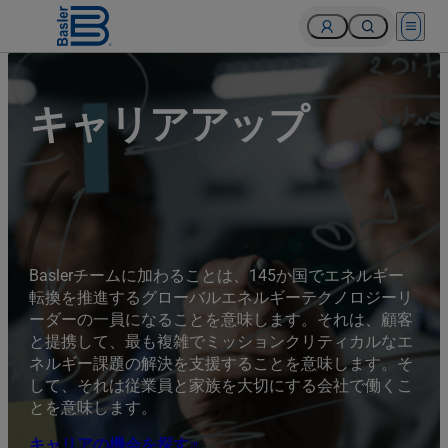
Open 
キャリアアップ
Baslerチームに加わることは、145か国でエネルギー
転換を推進するグローバルエネルギーテクノロジーリ
ーダーの一員になることを意味します。それは、顧客
と提携して、最も複雑でミッションクリティカルなエ
ネルギー課題の解決を支援することを意味します。そ
して、それは従業員と家族を大切にする会社で働くこ
とを意味します。
キャリアの機会を探す