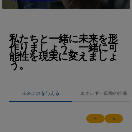
私たちと一緒に未来を形
作りましょう。一緒に可
能性を現実に変えましょ
う。
未来に力を与える
エネルギー転換の推進
Return to previous sl
Jump to ne