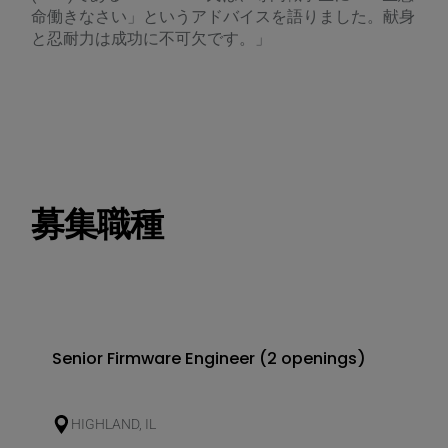
が発
命働きなさい」というアドバイスを語りました。献身
電
と忍耐力は成功に不可欠です。」
ま
募集職種
Senior Firmware Engineer (2 openings)
HIGHLAND, IL